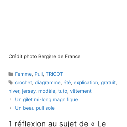
Crédit photo Bergère de France
Catégories
Femme
,
Pull
,
TRICOT
Étiquettes
crochet
,
diagramme
,
été
,
explication
,
gratuit
,
hiver
,
jersey
,
modèle
,
tuto
,
vêtement
Un gilet mi-long magnifique
Un beau pull soie
1 réflexion au sujet de « Le