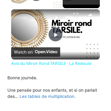
Play Video
×
Avis du Miroir Rond TARSILE - La Redoute
P
Watch on
l
Avis du Miroir Rond TARSILE - La Redoute
a
Bonne journée.
y
Une pensée pour nos enfants, et si on parlait
des…
Les tables de multiplication.
V