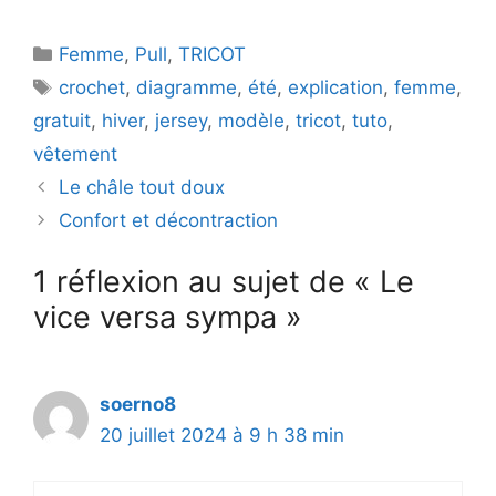
e
Catégories
Femme
,
Pull
,
TRICOT
o
Étiquettes
crochet
,
diagramme
,
été
,
explication
,
femme
,
gratuit
,
hiver
,
jersey
,
modèle
,
tricot
,
tuto
,
vêtement
Le châle tout doux
Confort et décontraction
1 réflexion au sujet de « Le
vice versa sympa »
soerno8
20 juillet 2024 à 9 h 38 min