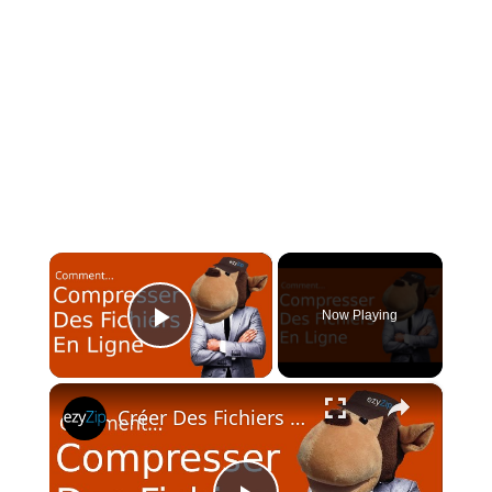
×
Now Playing
Play Video
×
Créer Des Fichiers ZIP En Ligne [guide pas à pas]