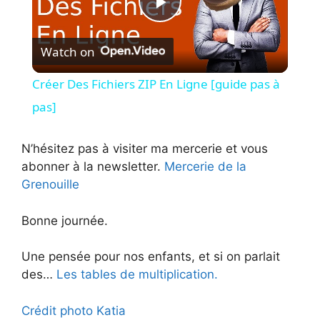
P
Watch on
l
Créer Des Fichiers ZIP En Ligne [guide pas à
a
pas]
y
N’hésitez pas à visiter ma mercerie et vous
abonner à la newsletter.
Mercerie de la
Grenouille
V
Bonne journée.
i
Une pensée pour nos enfants, et si on parlait
d
des…
Les tables de multiplication.
Crédit photo Katia