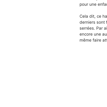
pour une enfan
Cela dit, ce h
derniers sont 
serrées. Par a
encore une aut
même faire att