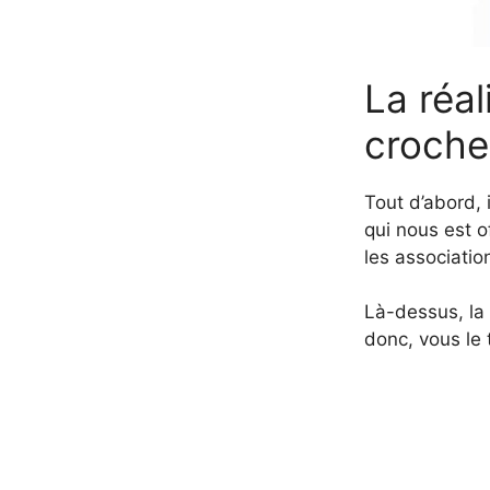
La réa
croche
Tout d’abord, i
qui nous est of
les associatio
Là-dessus, la 
donc, vous le 