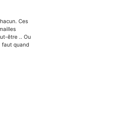
 chacun. Ces
mailles
ut-être .. Ou
l faut quand