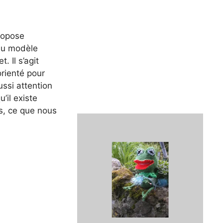
ropose
au modèle
 Il s’agit
rienté pour
ussi attention
u’il existe
s, ce que nous