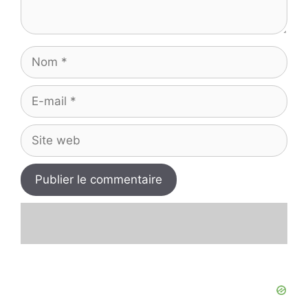
Nom
E-
mail
Site
web