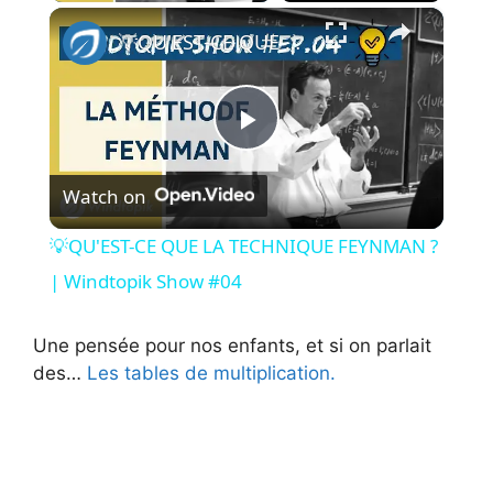
×
💡QU'EST-CE QUE LA TECHNIQUE FEYNMAN ? | Windtopik Show #04
P
Watch on
l
💡QU'EST-CE QUE LA TECHNIQUE FEYNMAN ?
a
| Windtopik Show #04
y
Une pensée pour nos enfants, et si on parlait
des…
Les tables de multiplication.
V
i