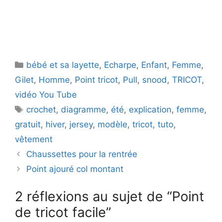
Catégories
bébé et sa layette
,
Echarpe
,
Enfant
,
Femme
,
Gilet
,
Homme
,
Point tricot
,
Pull
,
snood
,
TRICOT
,
vidéo You Tube
Étiquettes
crochet
,
diagramme
,
été
,
explication
,
femme
,
gratuit
,
hiver
,
jersey
,
modèle
,
tricot
,
tuto
,
vêtement
Chaussettes pour la rentrée
Point ajouré col montant
2 réflexions au sujet de “Point
de tricot facile”