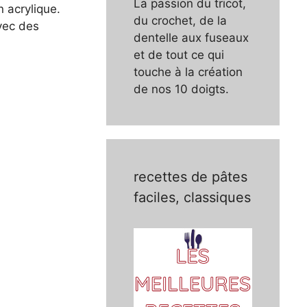
La passion du tricot,
n acrylique.
du crochet, de la
avec des
dentelle aux fuseaux
et de tout ce qui
touche à la création
de nos 10 doigts.
recettes de pâtes
faciles, classiques