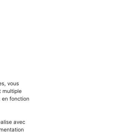
es, vous
t multiple
t en fonction
éalise avec
gmentation