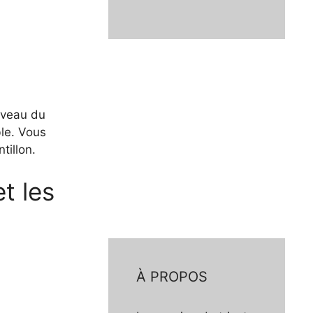
niveau du
ble. Vous
tillon.
t les
À PROPOS