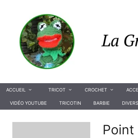
Aller
au
contenu
ACCUEIL
TRICOT
CROCHET
ACCE
VIDÉO YOUTUBE
TRICOTIN
BARBIE
DIVER
Point 