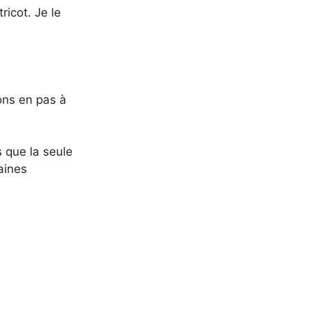
ricot. Je le
ons en pas à
is que la seule
aines