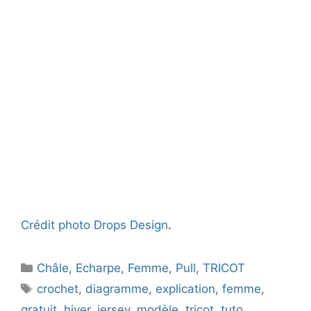
Crédit photo Drops Design
.
Catégories
Châle
,
Echarpe
,
Femme
,
Pull
,
TRICOT
Étiquettes
crochet
,
diagramme
,
explication
,
femme
,
gratuit
,
hiver
,
jersey
,
modèle
,
tricot
,
tuto
,