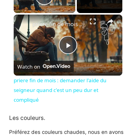
Play Video
×
priere fin de mois : demander l'aide du seigneur quand c'est un peu dur et compliqué
P
Watch on
l
priere fin de mois : demander l'aide du
a
seigneur quand c'est un peu dur et
compliqué
y
Les couleurs.
V
Préférez des couleurs chaudes, nous en avons