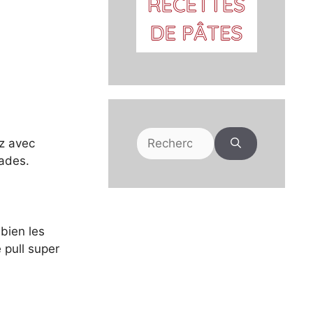
Rechercher :
ez avec
sades.
bien les
 pull super