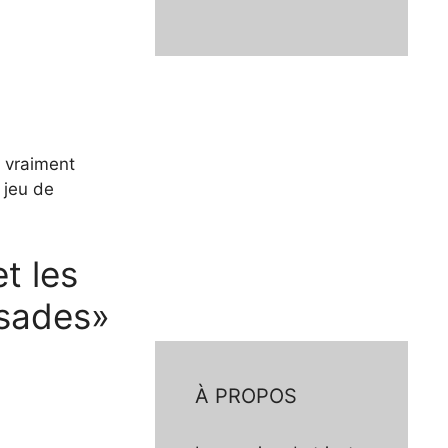
e vraiment
n jeu de
t les
rsades»
À PROPOS