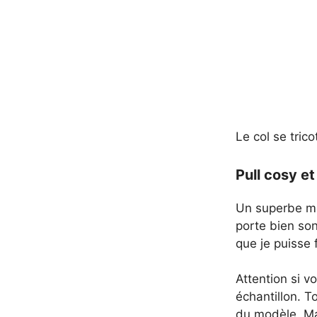
Le col se tric
Pull cosy et
Un superbe mél
porte bien son
que je puisse 
Attention si v
échantillon. T
du modèle. Mai