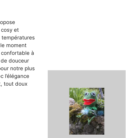
ropose
 cosy et
s températures
t le moment
l confortable à
 de douceur
our notre plus
c l’élégance
t, tout doux