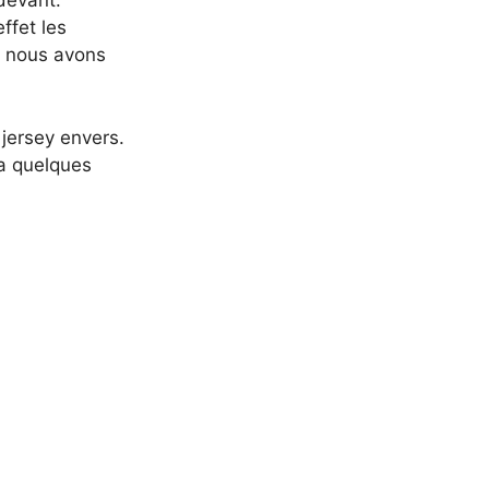
 devant.
ffet les
e nous avons
 jersey envers.
 a quelques