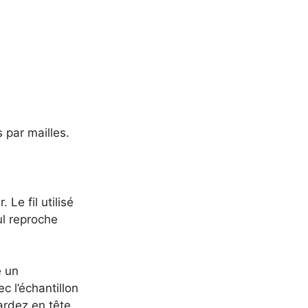
 par mailles.
Le fil utilisé
ul reproche
e un
c l’échantillon
ardez en tête