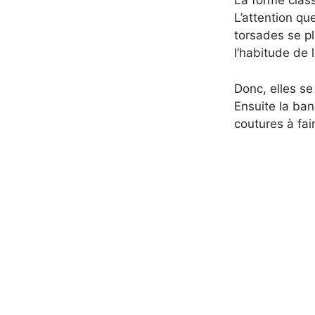
La forme class
L’attention qu
torsades se p
l’habitude de l
Donc, elles se
Ensuite la ban
coutures à fair