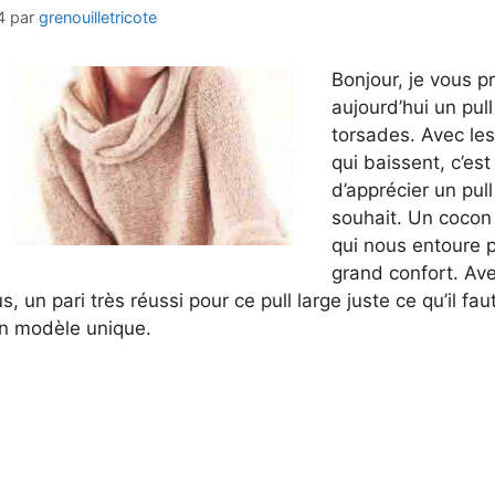
4
par
grenouilletricote
Bonjour, je vous p
aujourd’hui un pull
torsades. Avec le
qui baissent, c’es
d’apprécier un pul
souhait. Un cocon
qui nous entoure p
grand confort. Ave
 un pari très réussi pour ce pull large juste ce qu’il fau
un modèle unique.