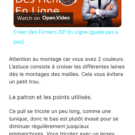
P
Watch on
l
Créer Des Fichiers ZIP En Ligne [guide pas à
a
pas]
y
Attention au montage car vous avez 2 couleurs.
L’astuce consiste à croiser les différentes laines
dès le montages des mailles. Cela vous évitera
V
un petit trou.
i
Le patron et les points utilisés.
Ce pull se tricote un peu long, comme une
d
tunique, donc le bas est plutôt évasé pour se
diminuer régulièrement jusqu’aux
e
emmanchures. Vous tricotez avec un jersey