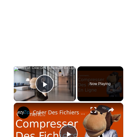
×
Now Playing
Play Video
×
Créer Des Fichiers ZIP En Ligne [guide pas à pas]