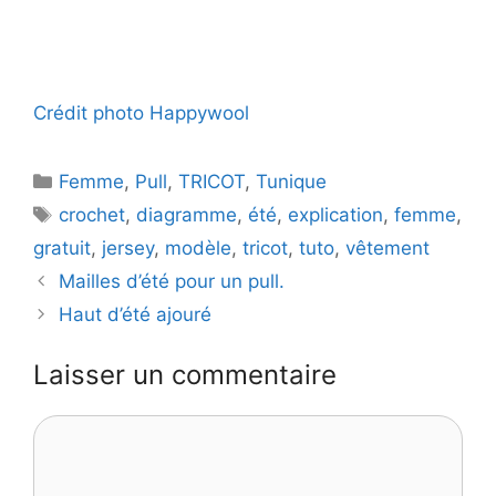
Crédit photo Happywool
Catégories
Femme
,
Pull
,
TRICOT
,
Tunique
Étiquettes
crochet
,
diagramme
,
été
,
explication
,
femme
,
gratuit
,
jersey
,
modèle
,
tricot
,
tuto
,
vêtement
Mailles d’été pour un pull.
Haut d’été ajouré
Laisser un commentaire
Commentaire