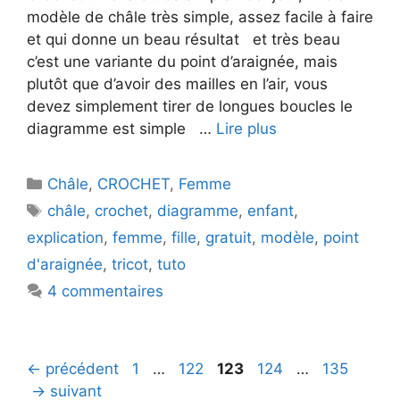
modèle de châle très simple, assez facile à faire
et qui donne un beau résultat et très beau
c’est une variante du point d’araignée, mais
plutôt que d’avoir des mailles en l’air, vous
devez simplement tirer de longues boucles le
diagramme est simple …
Lire plus
Catégories
Châle
,
CROCHET
,
Femme
Étiquettes
châle
,
crochet
,
diagramme
,
enfant
,
explication
,
femme
,
fille
,
gratuit
,
modèle
,
point
d'araignée
,
tricot
,
tuto
4 commentaires
Page
Page
Page
Page
Page
←
précédent
1
…
122
123
124
…
135
→
suivant