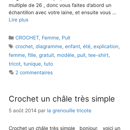
multiple de 26 , donc vous faites d’abord un
échantillon avec votre laine, et ensuite vous …
Lire plus
Catégories
CROCHET
,
Femme
,
Pull
Étiquettes
crochet
,
diagramme
,
enfant
,
été
,
explication
,
femme
,
fille
,
gratuit
,
modèle
,
pull
,
tee-shirt
,
tricot
,
tunique
,
tuto
2 commentaires
Crochet un châle très simple
5 août 2014
par
la grenouille tricote
Crochet un châle très simple bonjour, voici un