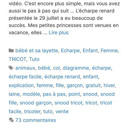
vidéo. C‘est encore plus simple, mais vous avez
aussi le pas à pas qui suit … L’écharpe renard
présentée le 29 juillet a eu beaucoup de
succès. Mes petites princesses sont venues en
vacance, elles …
Lire plus
Catégories
bébé et sa layette
,
Echarpe
,
Enfant
,
Femme
,
TRICOT
,
Tuto
Étiquettes
animaux
,
bébé
,
col
,
diagramme
,
écharpe
,
écharpe facile
,
écharpe renard
,
enfant
,
explication
,
femme
,
fille
,
garçon
,
gratuit
,
hiver
,
laine
,
modèle
,
pas à pas
,
point
,
snood
,
snood
fille
,
snood garçon
,
snood tricot
,
tricot
,
tricot
facile
,
tricoter
,
tuto
,
vente
73 commentaires