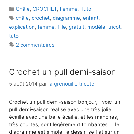
Catégories
Châle
,
CROCHET
,
Femme
,
Tuto
Étiquettes
châle
,
crochet
,
diagramme
,
enfant
,
explication
,
femme
,
fille
,
gratuit
,
modèle
,
tricot
,
tuto
2 commentaires
Crochet un pull demi-saison
5 août 2014
par
la grenouille tricote
Crochet un pull demi-saison bonjour, voici un
pull demi-saison réalisé avec une très jolie
écaille avec une belle écaille, et les manches,
très courtes, sont légèrement tombantes le
diagramme est simple, le dessin se fiat sur un