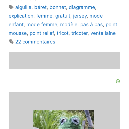
Étiquettes
aiguille
,
béret
,
bonnet
,
diagramme
,
explication
,
femme
,
gratuit
,
jersey
,
mode
enfant
,
mode femme
,
modèle
,
pas à pas
,
point
mousse
,
point relief
,
tricot
,
tricoter
,
vente laine
22 commentaires