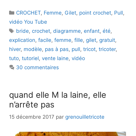
Catégories
CROCHET
,
Femme
,
Gilet
,
point crochet
,
Pull
,
vidéo You Tube
Étiquettes
bride
,
crochet
,
diagramme
,
enfant
,
été
,
explication
,
facile
,
femme
,
fille
,
gilet
,
gratuit
,
hiver
,
modèle
,
pas à pas
,
pull
,
tricot
,
tricoter
,
tuto
,
tutoriel
,
vente laine
,
vidéo
30 commentaires
quand elle M la laine, elle
n’arrête pas
15 décembre 2017
par
grenouilletricote