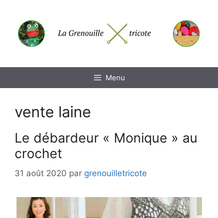
Aller
au
contenu
Menu
vente laine
Le débardeur « Monique » au
crochet
31 août 2020
par
grenouilletricote