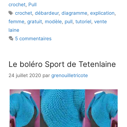
crochet
,
Pull
Étiquettes
crochet
,
débardeur
,
diagramme
,
explication
,
femme
,
gratuit
,
modèle
,
pull
,
tutoriel
,
vente
laine
5 commentaires
Le boléro Sport de Tetenlaine
24 juillet 2020
par
grenouilletricote