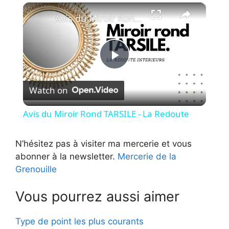
×
Avis du Miroir Rond TARSILE - La Redoute
P
Watch on
l
Avis du Miroir Rond TARSILE - La Redoute
a
N’hésitez pas à visiter ma mercerie et vous
abonner à la newsletter.
Mercerie de la
y
Grenouille
V
Vous pourrez aussi aimer
i
Type de point les plus courants