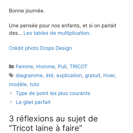
Bonne journée.
d
Une pensée pour nos enfants, et si on parlait
e
des…
Les tables de multiplication.
o
Crédit photo Drops Design
Catégories
Femme
,
Homme
,
Pull
,
TRICOT
Étiquettes
diagramme
,
été
,
explication
,
gratuit
,
hiver
,
modèle
,
tuto
Type de point les plus courants
Le gilet parfait
3 réflexions au sujet de
“Tricot laine à faire”