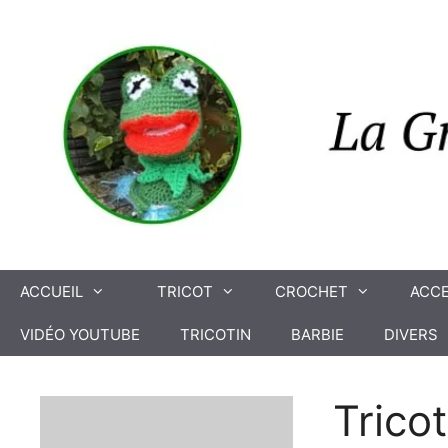
Aller
au
contenu
ACCUEIL
TRICOT
CROCHET
ACCE
VIDÉO YOUTUBE
TRICOTIN
BARBIE
DIVERS
Trico