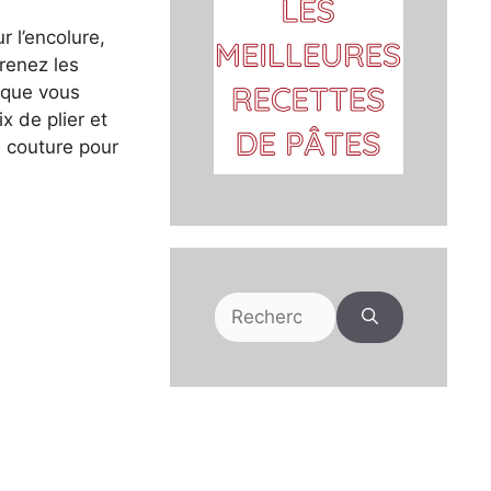
r l’encolure,
prenez les
rsque vous
x de plier et
a couture pour
Rechercher :