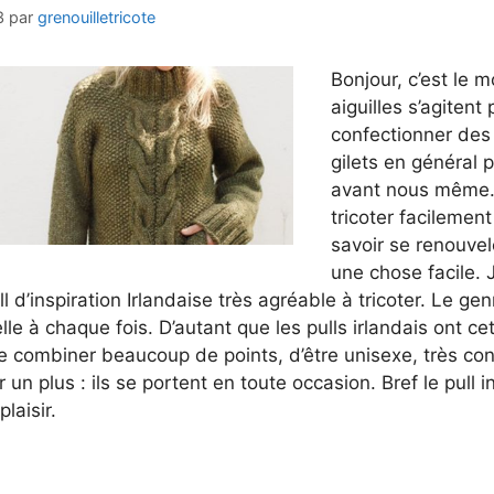
3
par
grenouilletricote
Bonjour, c’est le 
aiguilles s’agitent
confectionner des 
gilets en général p
avant nous même
tricoter facilement
savoir se renouvel
une chose facile. 
l d’inspiration Irlandaise très agréable à tricoter. Le g
lle à chaque fois. D’autant que les pulls irlandais ont ce
de combiner beaucoup de points, d’être unisexe, très conf
r un plus : ils se portent en toute occasion. Bref le pull 
laisir.