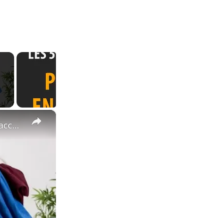
×
Défroissez votre vêtement en un temps record grâce à cet accessoire de tous les jours !