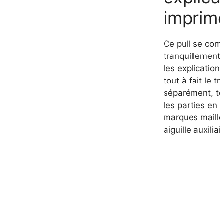
imprim
Ce pull se co
tranquillemen
les explicatio
tout à fait le 
séparément, to
les parties en
marques maill
aiguille auxili