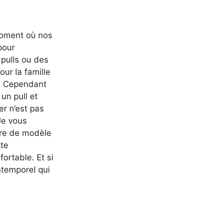
moment où nos
 pour
pulls ou des
our la famille
. Cependant
 un pull et
er n’est pas
Je vous
enre de modèle
tte
ortable. Et si
intemporel qui