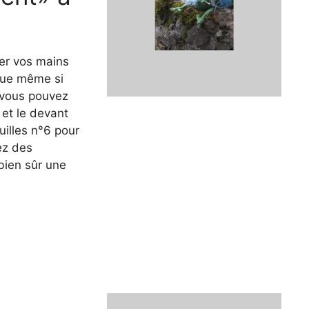
ser vos mains
que même si
e vous pouvez
s et le devant
uilles n°6 pour
ez des
bien sûr une