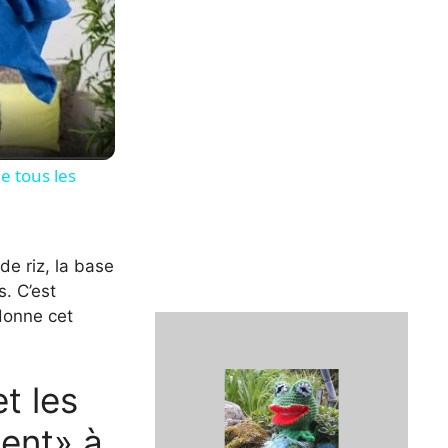
e tous les
de riz, la base
s. C’est
 donne cet
t les
ment» à