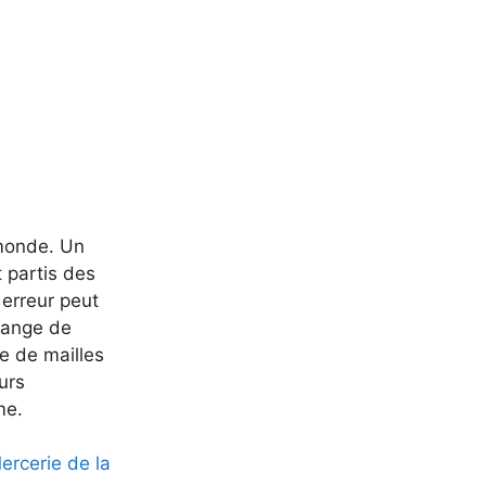
 monde. Un
 partis des
 erreur peut
change de
e de mailles
urs
me.
rcerie de la