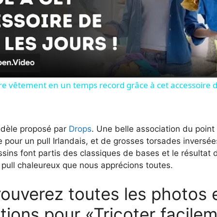
l
a
y
re vêtement en un temps record grâce à cet accessoire d
V
èle proposé par
Drops
. Une belle association du point 
 pour un pull Irlandais, et de grosses torsades inversée
i
ssins font partis des classiques de bases et le résultat
 pull chaleureux que nous apprécions toutes.
d
ouverez toutes les photos e
e
tions pour «Tricoter facile