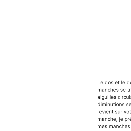
Le dos et le d
manches se tr
aiguilles circu
diminutions se
revient sur vo
manche, je pré
mes manches q