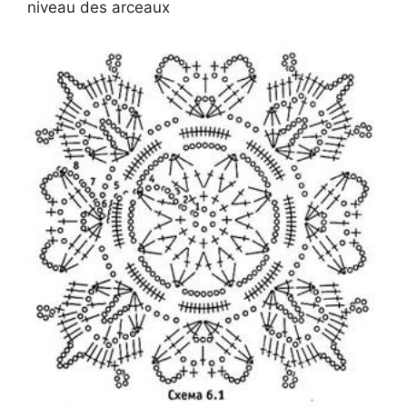
niveau des arceaux
e
o