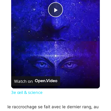
P
l
a
y
V
Watch on
i
3e œil & science
d
le raccrochage se fait avec le dernier rang, au