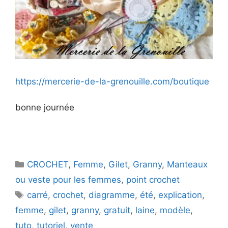
https://mercerie-de-la-grenouille.com/boutique
bonne journée
Catégories
CROCHET
,
Femme
,
Gilet
,
Granny
,
Manteaux
ou veste pour les femmes
,
point crochet
Étiquettes
carré
,
crochet
,
diagramme
,
été
,
explication
,
femme
,
gilet
,
granny
,
gratuit
,
laine
,
modèle
,
tuto
,
tutoriel
,
vente