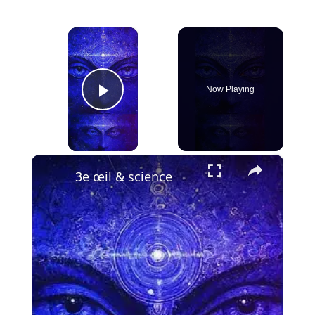
×
Now Playing
Play Video
×
3e œil & science