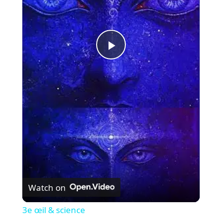
P
l
a
y
V
Watch on
i
3e œil & science