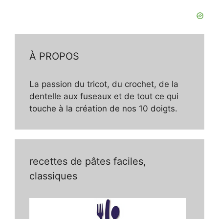
À PROPOS
La passion du tricot, du crochet, de la
dentelle aux fuseaux et de tout ce qui
touche à la création de nos 10 doigts.
recettes de pâtes faciles,
classiques