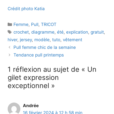
d
Crédit photo Katia
e
Catégories
Femme
,
Pull
,
TRICOT
Étiquettes
crochet
,
diagramme
,
été
,
explication
,
gratuit
,
o
hiver
,
jersey
,
modèle
,
tuto
,
vêtement
Pull femme chic de la semaine
Tendance pull printemps
1 réflexion au sujet de « Un
gilet expression
exceptionnel »
Andrée
16 février 2024 à 12 h 58 min