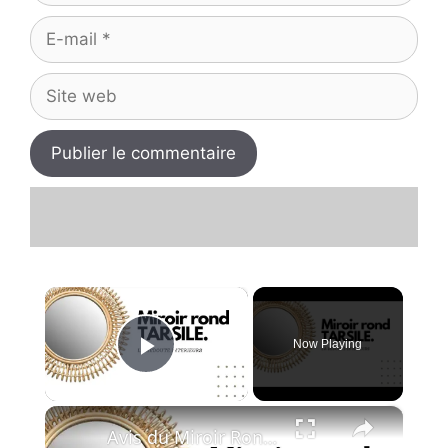
E-
mail
Site
web
×
Now Playing
Play Video
×
Avis du Miroir Rond TARSILE - La Redoute