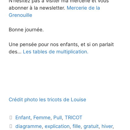
N’hésitez pas à visiter ma mercerie et vous
abonner à la newsletter.
Mercerie de la
Grenouille
Bonne journée.
Une pensée pour nos enfants, et si on parlait
des…
Les tables de multiplication.
Crédit photo les tricots de Louise
Catégories
Enfant
,
Femme
,
Pull
,
TRICOT
Étiquettes
diagramme
,
explication
,
fille
,
gratuit
,
hiver
,