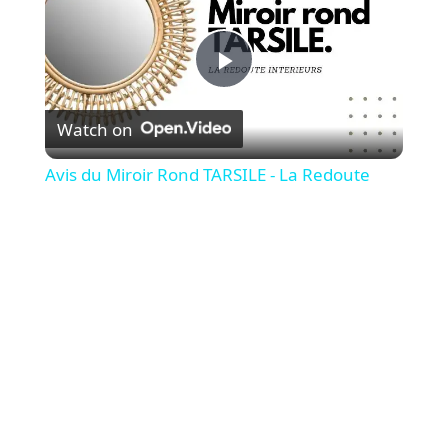
P
Watch on
l
Avis du Miroir Rond TARSILE - La Redoute
a
y
V
i