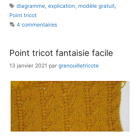
Étiquettes
diagramme
,
explication
,
modèle gratuit
,
Point tricot
4 commentaires
Point tricot fantaisie facile
13 janvier 2021
par
grenouilletricote