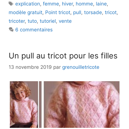
Étiquettes
explication
,
femme
,
hiver
,
homme
,
laine
,
modèle gratuit
,
Point tricot
,
pull
,
torsade
,
tricot
,
tricoter
,
tuto
,
tutoriel
,
vente
6 commentaires
Un pull au tricot pour les filles
13 novembre 2019
par
grenouilletricote