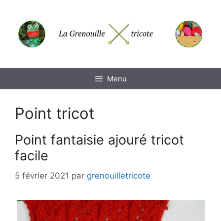
Aller
au
contenu
Menu
Point tricot
Point fantaisie ajouré tricot
facile
5 février 2021
par
grenouilletricote