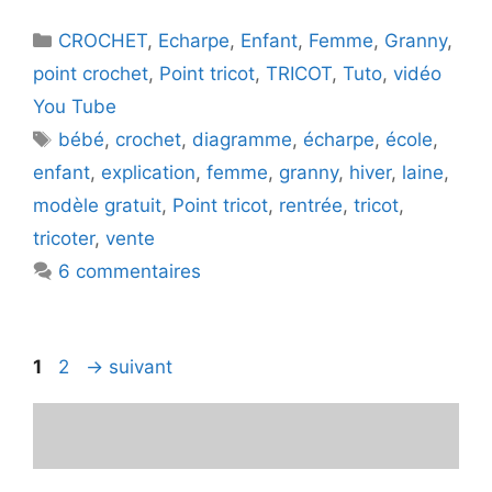
Catégories
CROCHET
,
Echarpe
,
Enfant
,
Femme
,
Granny
,
point crochet
,
Point tricot
,
TRICOT
,
Tuto
,
vidéo
You Tube
Étiquettes
bébé
,
crochet
,
diagramme
,
écharpe
,
école
,
enfant
,
explication
,
femme
,
granny
,
hiver
,
laine
,
modèle gratuit
,
Point tricot
,
rentrée
,
tricot
,
tricoter
,
vente
6 commentaires
Page
Page
1
2
→
suivant