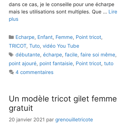
dans ce cas, je le conseille pour une écharpe
mais les utilisations sont multiples. Que …
Lire
plus
Catégories
Echarpe
,
Enfant
,
Femme
,
Point tricot
,
TRICOT
,
Tuto
,
vidéo You Tube
Étiquettes
débutante
,
écharpe
,
facile
,
faire soi même
,
point ajouré
,
point fantaisie
,
Point tricot
,
tuto
4 commentaires
Un modèle tricot gilet femme
gratuit
20 janvier 2021
par
grenouilletricote