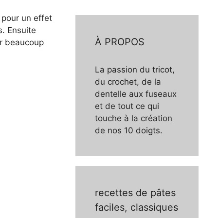
 pour un effet
s. Ensuite
À PROPOS
er beaucoup
La passion du tricot,
du crochet, de la
dentelle aux fuseaux
et de tout ce qui
touche à la création
de nos 10 doigts.
recettes de pâtes
faciles, classiques