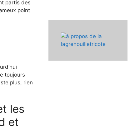
nt partis des
 fameux point
urd’hui
e toujours
iste plus, rien
t les
d et