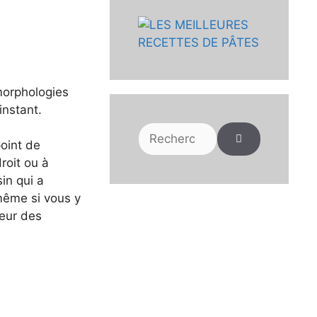
 morphologies
instant.
Rechercher :
point de
roit ou à
in qui a
 même si vous y
ueur des