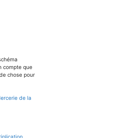
 schéma
 en compte que
u de chose pour
rcerie de la
iplication.