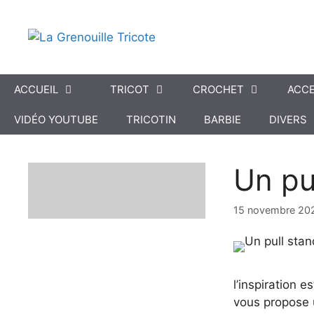
Aller
au
contenu
ACCUEIL
TRICOT
CROCHET
ACCE
VIDÉO YOUTUBE
TRICOTIN
BARBIE
DIVERS
Un pul
15 novembre 20
l’inspiration e
vous propose u