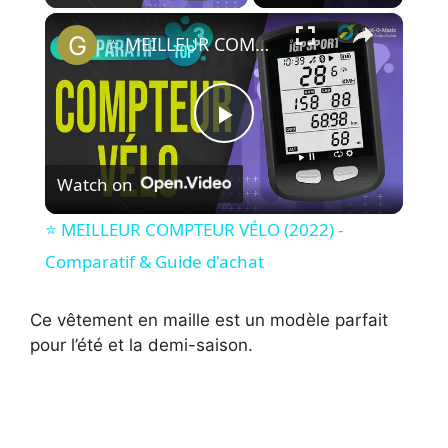
×
⭐️ MEILLEUR COMPTEUR VÉLO (2022) - Comparatif & Guide d'achat
P
Watch on
l
⭐️ MEILLEUR COMPTEUR VÉLO (2022) -
a
Comparatif & Guide d'achat
y
Ce vêtement en maille est un modèle parfait
pour l’été et la demi-saison.
V
i