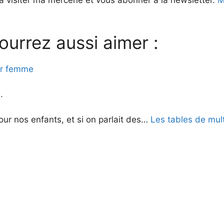
à visiter ma mercerie et vous abonner à la newsletter.
Me
ourrez aussi aimer :
zer femme
.
ur nos enfants, et si on parlait des…
Les tables de mult