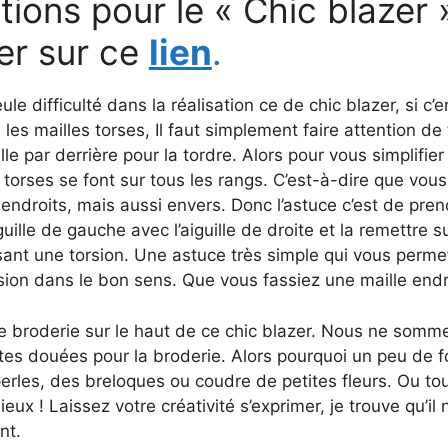
tions pour le « Chic blazer 
er sur ce
lien
.
ule difficulté dans la réalisation ce de chic blazer, si c’e
 les mailles torses, Il faut simplement faire attention de
lle par derrière pour la tordre. Alors pour vous simplifier
s torses se font sur tous les rangs. C’est-à-dire que vou
 endroits, mais aussi envers. Donc l’astuce c’est de pren
iguille de gauche avec l’aiguille de droite et la remettre su
ant une torsion. Une astuce très simple qui vous permet
rsion dans le bon sens. Que vous fassiez une maille endr
une broderie sur le haut de ce chic blazer. Nous ne somm
es douées pour la broderie. Alors pourquoi un peu de fo
erles, des breloques ou coudre de petites fleurs. Ou tout
eux ! Laissez votre créativité s’exprimer, je trouve qu’il 
nt.