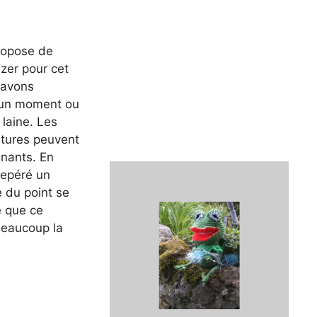
propose de
azer pour cet
 avons
 un moment ou
 laine. Les
tures peuvent
enants. En
repéré un
se du point se
e que ce
beaucoup la