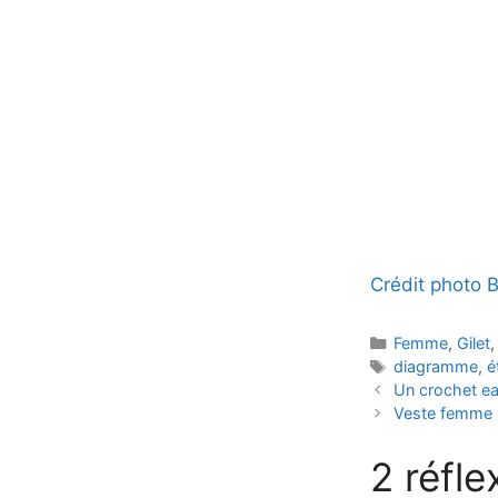
Crédit photo 
Catégories
Femme
,
Gilet
Étiquettes
diagramme
,
é
Un crochet e
Veste femme p
2 réfle