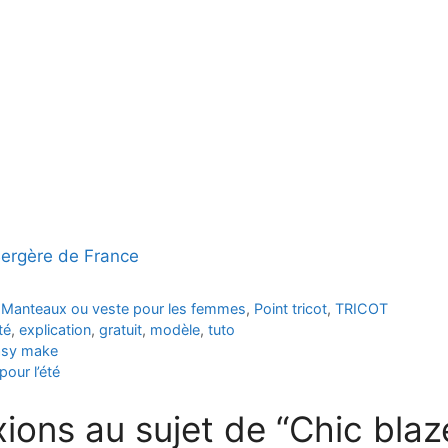
Bergère de France
,
Manteaux ou veste pour les femmes
,
Point tricot
,
TRICOT
té
,
explication
,
gratuit
,
modèle
,
tuto
asy make
our l’été
xions au sujet de “Chic blaz