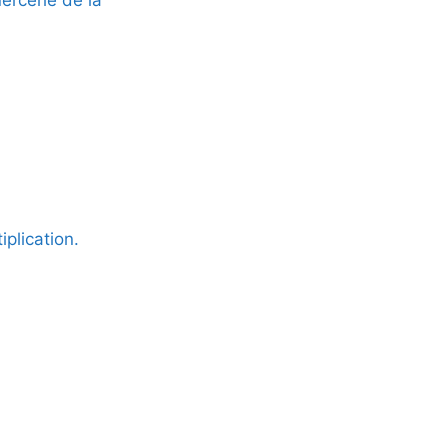
rcerie de la
iplication.