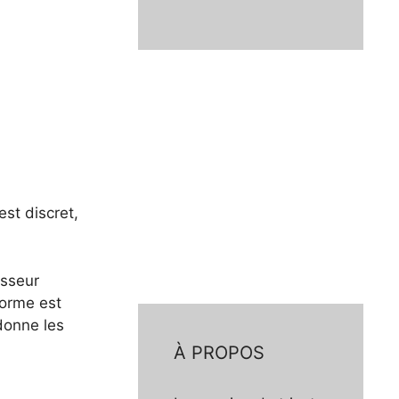
st discret,
osseur
forme est
 donne les
À PROPOS