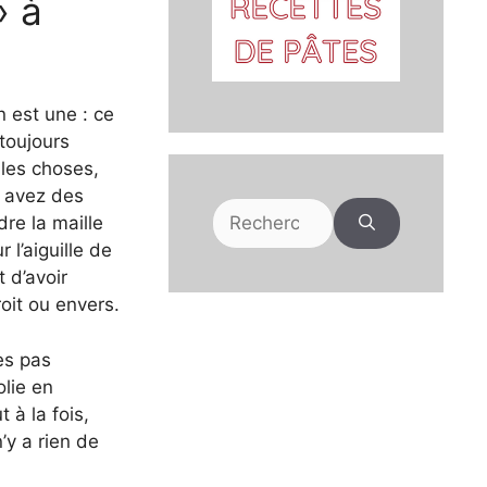
» à
n est une : ce
 toujours
 les choses,
s avez des
Rechercher :
dre la maille
r l’aiguille de
 d’avoir
oit ou envers.
es pas
lie en
 à la fois,
n’y a rien de