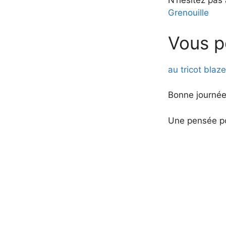
N’hésitez pas 
Grenouille
Vous p
au tricot bla
Bonne journée
Une pensée po