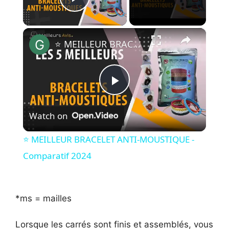
Play Video
×
⭐️ MEILLEUR BRACELET ANTI-MOUSTIQUE - Comparatif 2024
P
Watch on
l
⭐️ MEILLEUR BRACELET ANTI-MOUSTIQUE -
a
Comparatif 2024
y
*ms = mailles
V
Lorsque les carrés sont finis et assemblés, vous