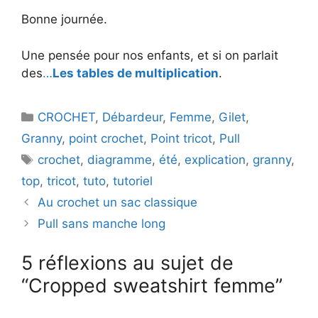
Bonne journée.
Une pensée pour nos enfants, et si on parlait
des
…
Les tables de multiplication
.
Catégories
CROCHET
,
Débardeur
,
Femme
,
Gilet
,
Granny
,
point crochet
,
Point tricot
,
Pull
Étiquettes
crochet
,
diagramme
,
été
,
explication
,
granny
,
top
,
tricot
,
tuto
,
tutoriel
Au crochet un sac classique
Pull sans manche long
5 réflexions au sujet de
“Cropped sweatshirt femme”