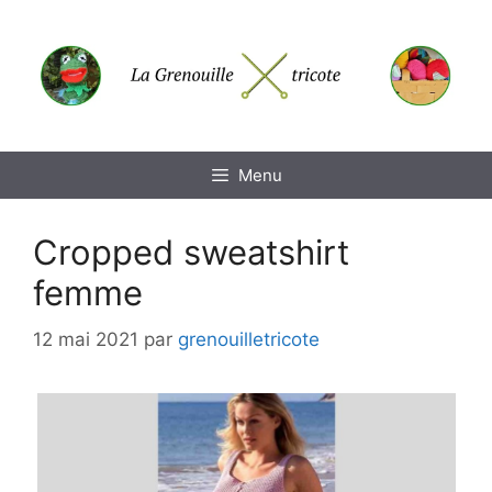
Aller
au
contenu
Menu
Cropped sweatshirt
femme
12 mai 2021
par
grenouilletricote