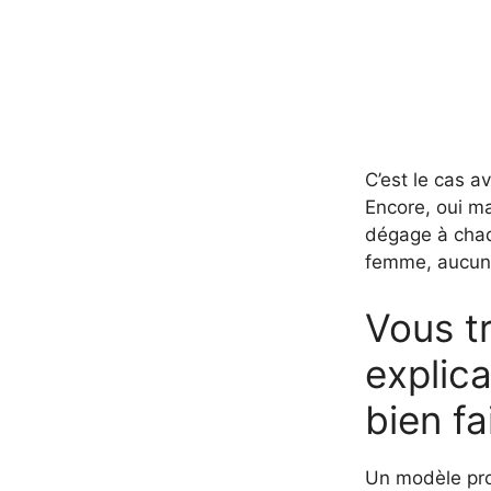
C’est le cas a
Encore, oui mai
dégage à chaqu
femme, aucune
Vous tr
explic
bien fa
Un modèle pr