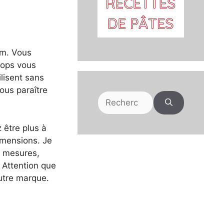
cm. Vous
rops vous
ilisent sans
ous paraître
Rechercher :
 être plus à
imensions. Je
e mesures,
. Attention que
autre marque.