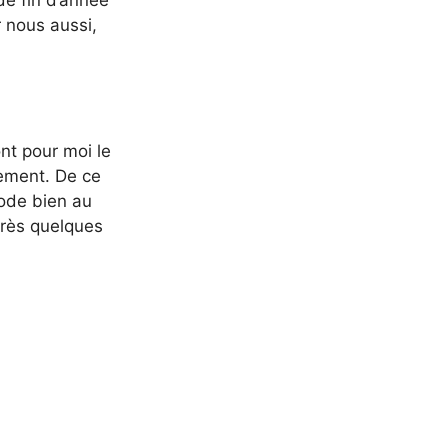
de fin d’année
 nous aussi,
ont pour moi le
lement. De ce
mode bien au
près quelques