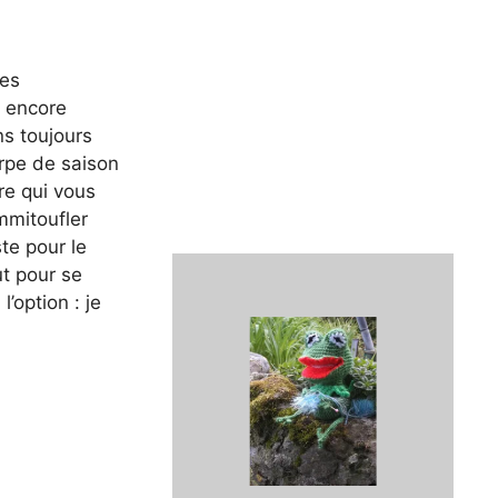
les
 encore
s toujours
rpe de saison
re qui vous
mmitoufler
te pour le
ut pour se
l’option : je