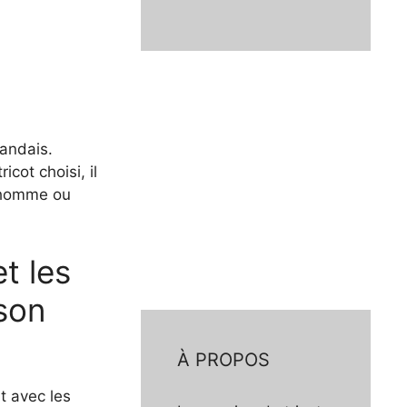
landais.
icot choisi, il
, homme ou
t les
son
À PROPOS
t avec les