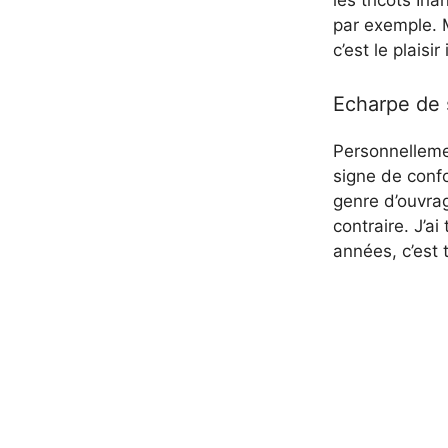
les tricots Ir
par exemple. M
c’est le plaisi
Echarpe de s
Personnellemen
signe de conf
genre d’ouvrag
contraire. J’a
années, c’est t