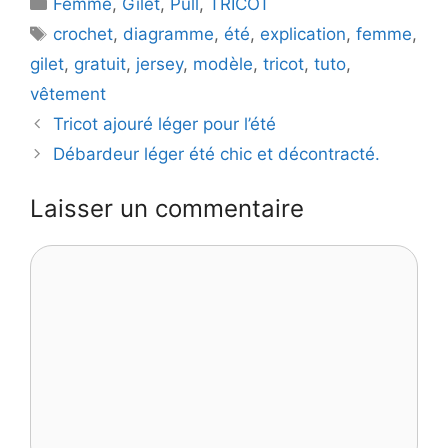
Catégories
Femme
,
Gilet
,
Pull
,
TRICOT
Étiquettes
crochet
,
diagramme
,
été
,
explication
,
femme
,
gilet
,
gratuit
,
jersey
,
modèle
,
tricot
,
tuto
,
vêtement
Tricot ajouré léger pour l’été
Débardeur léger été chic et décontracté.
Laisser un commentaire
Commentaire