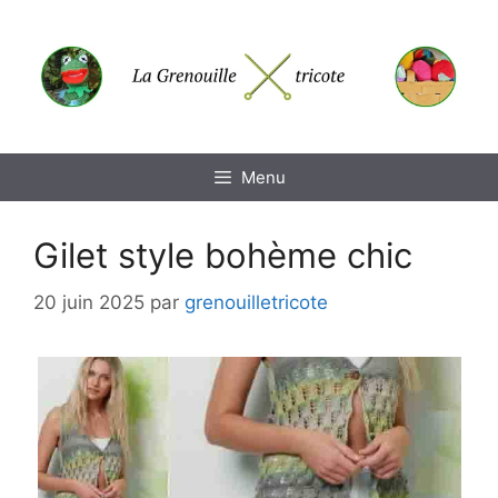
Aller
au
contenu
Menu
Gilet style bohème chic
20 juin 2025
par
grenouilletricote