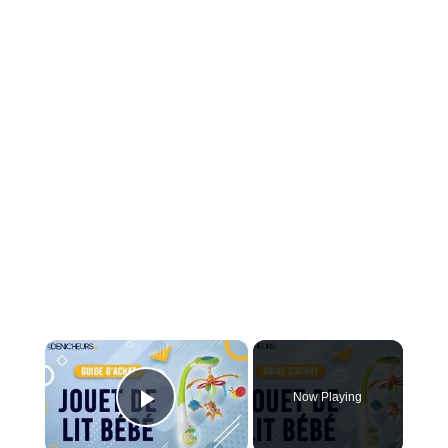
×
Now Playing
Play Video