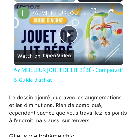
×
👓 MEILLEUR JOUET DE LIT BÉBÉ - Comparatif & Guide d'achat
P
Watch on
l
👓 MEILLEUR JOUET DE LIT BÉBÉ - Comparatif
a
& Guide d'achat
y
Le dessin ajouré joue avec les augmentations
et les diminutions. Rien de compliqué,
cependant sachez que vous travaillez les points
V
à l’endroit mais aussi sur l’envers.
i
Gilet style bohème chic.