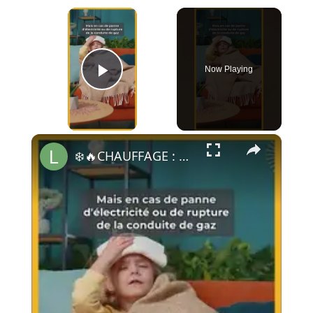
×
Now Playing
Play Video
×
❄️​🔥​CHAUFFAGE : Quel sera le moins cher cet hiver ? 🌨️