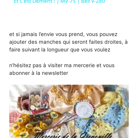
a
Et C’est Dément ! | MV-75 | Bell V-280
y
et si jamais l’envie vous prend, vous pouvez
V
ajouter des manches qui seront faites droites, à
faire suivant la longueur que vous voulez
i
n’hésitez pas à visiter ma mercerie et vous
d
abonner à la newsletter
e
o