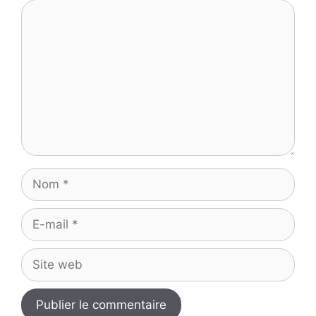
Commentaire
Nom
E-
mail
Site
web