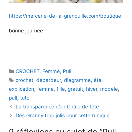
https://mercerie-de-la-grenouille.com/boutique
bonne journée
Catégories
CROCHET
,
Femme
,
Pull
Étiquettes
crochet
,
débardeur
,
diagramme
,
été
,
explication
,
femme
,
fille
,
gratuit
,
hiver
,
modèle
,
pull
,
tuto
La transparence d’un Châle de fête
Des Granny trop jolis pour cette tunique
9 réflexions au sujet de “Pull