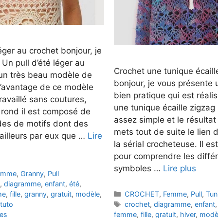
léger au crochet bonjour, je
Un pull d’été léger au
Crochet une tunique écaill
 un très beau modèle de
bonjour, je vous présente
é l’avantage de ce modèle
bien pratique qui est réal
 travaillé sans coutures,
une tunique écaille zigzag 
n rond il est composé de
assez simple et le résultat
des de motifs dont des
mets tout de suite le lien 
’ailleurs par eux que …
Lire
la sérial crocheteuse. Il est
pour comprendre les diffé
symboles …
Lire plus
emme
,
Granny
,
Pull
t
,
diagramme
,
enfant
,
été
,
Catégories
me
,
fille
,
granny
,
gratuit
,
modèle
,
CROCHET
,
Femme
,
Pull
,
Tun
Étiquettes
tuto
crochet
,
diagramme
,
enfant
es
femme
,
fille
,
gratuit
,
hiver
,
modè