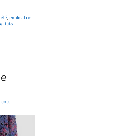
,
été
,
explication
,
e
,
tuto
le
ricote