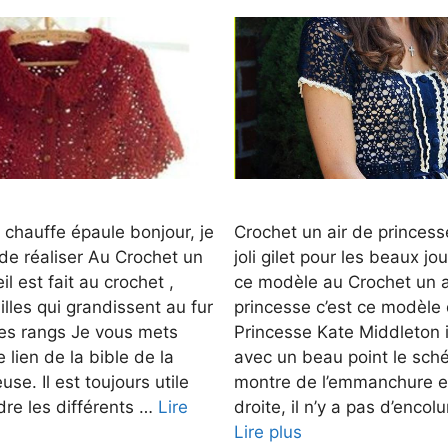
chauffe épaule bonjour, je
Crochet un air de princess
de réaliser Au Crochet un
joli gilet pour les beaux jo
l est fait au crochet ,
ce modèle au Crochet un a
cailles qui grandissent au fur
princesse c’est ce modèle 
es rangs Je vous mets
Princesse Kate Middleton il
e lien de la bible de la
avec un beau point le sc
use. Il est toujours utile
montre de l’emmanchure e
re les différents …
Lire
droite, il n’y a pas d’enco
Lire plus