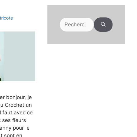
tricote
Rechercher :
er bonjour, je
Au Crochet un
il faut avec ce
 ses fleurs
anny pour le
t sont en