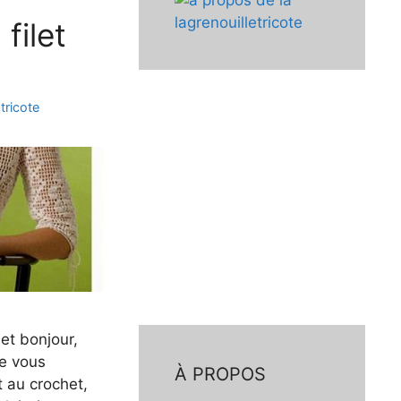
filet
 tricote
het bonjour,
je vous
À PROPOS
t au crochet,