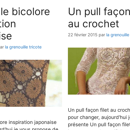
le bicolore
Un pull façon 
tion
au crochet
ise
22 février 2015
par
la grenouille
ar
la grenouille tricote
Un pull façon filet au croc
pour changer, aujourd’hui 
ore inspiration japonaise
présente Un pull façon file
rd’hui je vous propose de