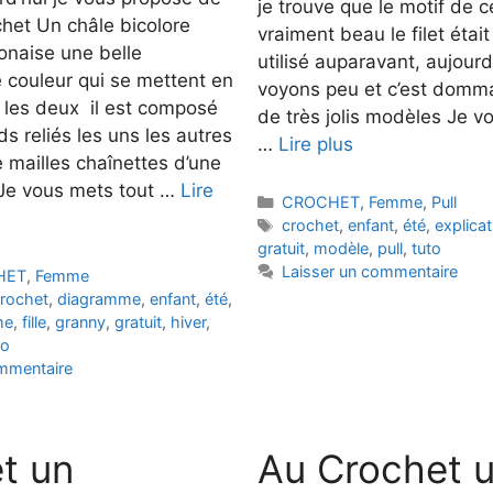
je trouve que le motif de ce
chet Un châle bicolore
vraiment beau le filet étai
ponaise une belle
utilisé auparavant, aujour
 couleur qui se mettent en
voyons peu et c’est dommag
s les deux il est composé
de très jolis modèles Je v
s reliés les uns les autres
…
Lire plus
 mailles chaînettes d’une
 Je vous mets tout …
Lire
Catégories
CROCHET
,
Femme
,
Pull
Étiquettes
crochet
,
enfant
,
été
,
explicat
gratuit
,
modèle
,
pull
,
tuto
Laisser un commentaire
HET
,
Femme
rochet
,
diagramme
,
enfant
,
été
,
me
,
fille
,
granny
,
gratuit
,
hiver
,
to
ommentaire
t un
Au Crochet u