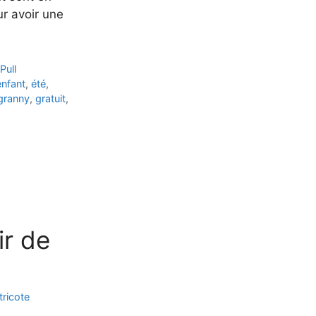
our avoir une
Pull
enfant
,
été
,
granny
,
gratuit
,
ir de
tricote