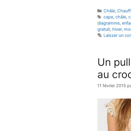
Catégories
Châle
,
Chauff
Étiquettes
cape
,
châle
,
c
diagramme
,
enfa
gratuit
,
hiver
,
mo
Laisser un c
Un pull
au cro
11 février 2015
p