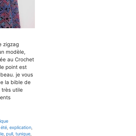
e zigzag
 un modèle,
isée au Crochet
le point est
 beau. je vous
de la bible de
 très utile
rents
ique
,
été
,
explication
,
le
,
pull
,
tunique
,