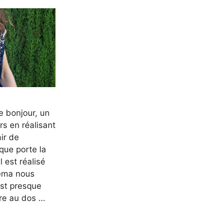
e bonjour, un
urs en réalisant
ir de
que porte la
 est réalisé
héma nous
st presque
lure au dos …