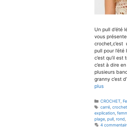
Un pull d’été 
vous présente 
crochet,c’est
pull pour l’ét
c’est qu’il est
c’est à dire e
plusieurs ban
granny c’est d
plus
Catégories
CROCHET
,
F
Étiquettes
carré
,
croche
explication
,
fem
plage
,
pull
,
rond
,
4 commentair