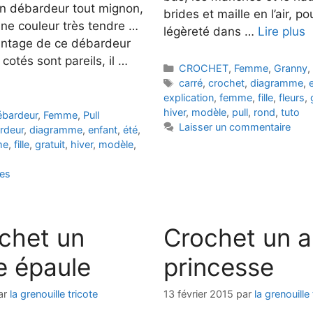
 un débardeur tout mignon,
brides et maille en l’air, p
une couleur très tendre …
légèreté dans …
Lire plus
vantage de ce débardeur
 cotés sont pareils, il …
Catégories
CROCHET
,
Femme
,
Granny
,
Étiquettes
carré
,
crochet
,
diagramme
,
explication
,
femme
,
fille
,
fleurs
,
hiver
,
modèle
,
pull
,
rond
,
tuto
ébardeur
,
Femme
,
Pull
Laisser un commentaire
rdeur
,
diagramme
,
enfant
,
été
,
me
,
fille
,
gratuit
,
hiver
,
modèle
,
es
chet un
Crochet un a
e épaule
princesse
ar
la grenouille tricote
13 février 2015
par
la grenouille 