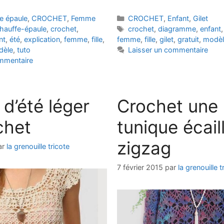
Catégories
e épaule
,
CROCHET
,
Femme
CROCHET
,
Enfant
,
Gilet
Étiquettes
hauffe-épaule
,
crochet
,
crochet
,
diagramme
,
enfant
nt
,
été
,
explication
,
femme
,
fille
,
femme
,
fille
,
gilet
,
gratuit
,
modèl
dèle
,
tuto
Laisser un commentaire
ommentaire
 d’été léger
Crochet une
chet
tunique écail
zigzag
ar
la grenouille tricote
7 février 2015
par
la grenouille t