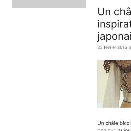
Un châ
inspira
japona
23 février 2015
p
Un châle bicol
bonjour, aujou