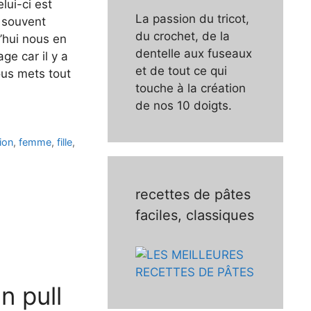
lui-ci est
La passion du tricot,
t souvent
du crochet, de la
d’hui nous en
dentelle aux fuseaux
e car il y a
et de tout ce qui
ous mets tout
touche à la création
de nos 10 doigts.
ion
,
femme
,
fille
,
recettes de pâtes
faciles, classiques
n pull