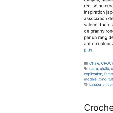
réalisé au cro
inspiration ja
association de
valeurs toute
de granny rond
par un rang de
autre couleur
plus
Catégories
Châle
,
CROC
Étiquettes
carré
,
châle
,
c
explication
,
fem
modèle
,
rond
,
tu
Laisser un c
Croche