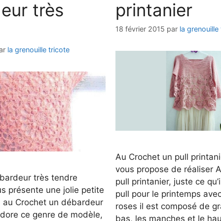
eur très
printanier
18 février 2015
par
la grenouille 
ar
la grenouille tricote
Au Crochet un pull printani
vous propose de réaliser 
bardeur très tendre
pull printanier, juste ce qu’
us présente une jolie petite
pull pour le printemps avec
e au Crochet un débardeur
roses il est composé de gr
’adore ce genre de modèle,
bas, les manches et le hau