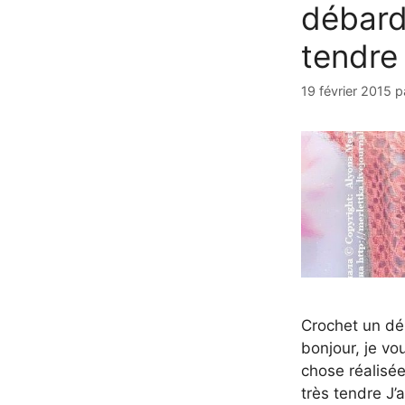
débard
tendre
19 février 2015
p
Crochet un dé
bonjour, je vo
chose réalisé
très tendre J