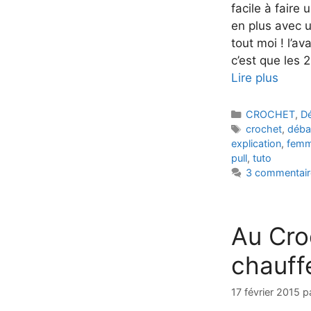
facile à faire
en plus avec 
tout moi ! l’a
c’est que les 2
Lire plus
Catégories
CROCHET
,
D
Étiquettes
crochet
,
déba
explication
,
fem
pull
,
tuto
3 commentair
Au Cro
chauff
17 février 2015
p