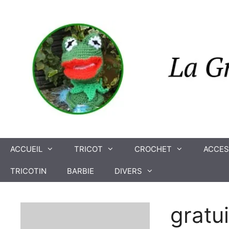
Aller
au
contenu
ACCUEIL
TRICOT
CROCHET
ACCES
TRICOTIN
BARBIE
DIVERS
gratui