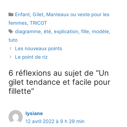
V
Catégories
Enfant
,
Gilet
,
Manteaux ou veste pour les
femmes
,
TRICOT
i
Étiquettes
diagramme
,
été
,
explication
,
fille
,
modèle
,
tuto
d
Les nouveaux points
Le point de riz
e
6 réflexions au sujet de “Un
gilet tendance et facile pour
o
fillette”
lysiane
12 avril 2022 à 9 h 29 min