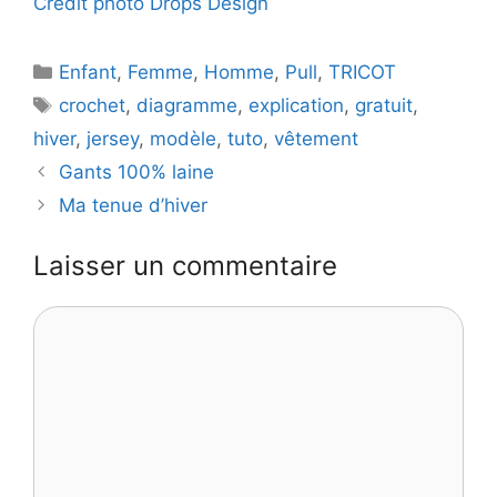
Crédit photo Drops Design
Catégories
Enfant
,
Femme
,
Homme
,
Pull
,
TRICOT
Étiquettes
crochet
,
diagramme
,
explication
,
gratuit
,
hiver
,
jersey
,
modèle
,
tuto
,
vêtement
Gants 100% laine
Ma tenue d’hiver
Laisser un commentaire
Commentaire