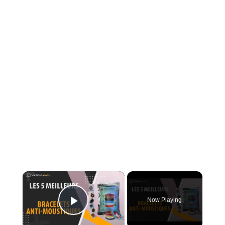
×
Now Playing
Play Video