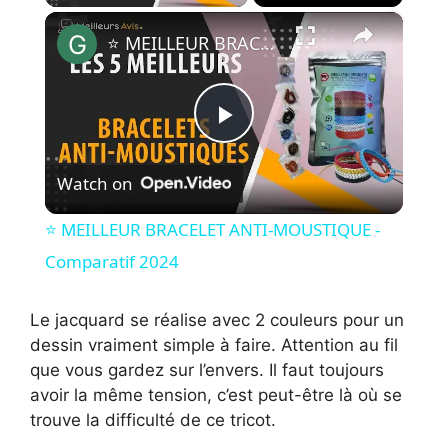
×
⭐️ MEILLEUR BRACELET ANTI-MOUSTIQUE - Comparatif 2024
P
Watch on
l
⭐️ MEILLEUR BRACELET ANTI-MOUSTIQUE -
a
Comparatif 2024
y
Le jacquard se réalise avec 2 couleurs pour un
dessin vraiment simple à faire. Attention au fil
que vous gardez sur l’envers. Il faut toujours
V
avoir la même tension, c’est peut-être là où se
trouve la difficulté de ce tricot.
i