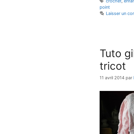
Étiquettes
crochet
,
enfa
point
Laisser un c
Tuto gi
tricot
11 avril 2014
par