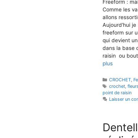
Freeform : mai
Comme les vac
allons ressort
Aujourd’hui j
freeform sur u
qui devient u
dans la base d
raisin ou bou
plus
Catégories
CROCHET
,
F
Étiquettes
crochet
,
fleur
point de raisin
Laisser un c
Dentel