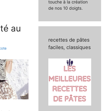
touche à la création
de nos 10 doigts.
été au
recettes de pâtes
faciles, classiques
icote