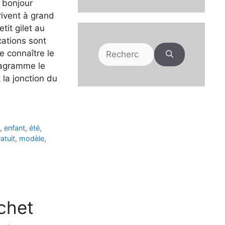
t bonjour
ivent à grand
tit gilet au
cations sont
Rechercher :
e connaître le
 diagramme le
 la jonction du
,
enfant
,
été
,
atuit
,
modèle
,
chet