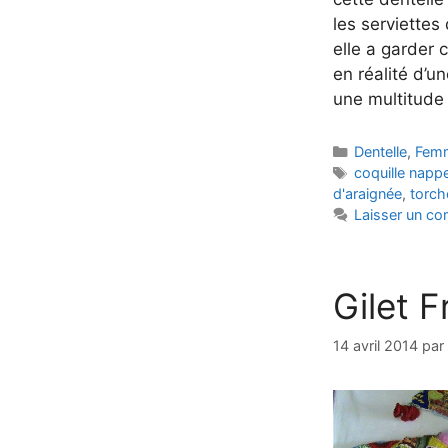
les serviettes
elle a garder 
en réalité d’u
une multitude
Catégories
Dentelle
,
Fem
Étiquettes
coquille napp
d'araignée
,
torch
Laisser un c
Gilet 
14 avril 2014
par