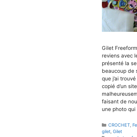
Gilet Freeform
reviens avec le
présenté la se
beaucoup de s
que j’ai trouvé 
copié d’un sit
malheureuseme
faisant de nou
une photo qui
Catégories
CROCHET
,
F
gilet
,
Gilet