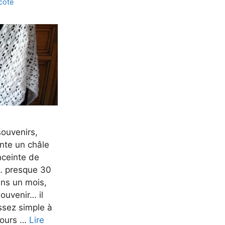
icote
souvenirs,
nte un châle
enceinte de
 … presque 30
ns un mois,
ouvenir… il
assez simple à
ujours …
Lire