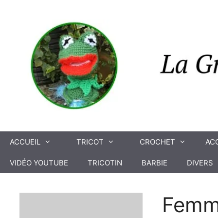
Aller
au
contenu
ACCUEIL
TRICOT
CROCHET
AC
VIDÉO YOUTUBE
TRICOTIN
BARBIE
DIVERS
Fem