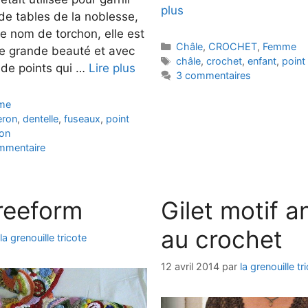
plus
 de tables de la noblesse,
ce nom de torchon, elle est
Catégories
Châle
,
CROCHET
,
Femme
ne grande beauté et avec
Étiquettes
châle
,
crochet
,
enfant
,
point
 de points qui …
Lire plus
3 commentaires
me
eron
,
dentelle
,
fuseaux
,
point
on
ommentaire
Freeform
Gilet motif 
au crochet
la grenouille tricote
12 avril 2014
par
la grenouille tr