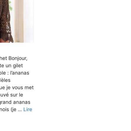
chet Bonjour,
e un gilet
le : l’ananas
dèles
que je vous met
rouvé sur le
 grand ananas
inois (je …
Lire