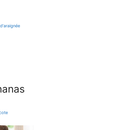
 d'araignée
ananas
icote