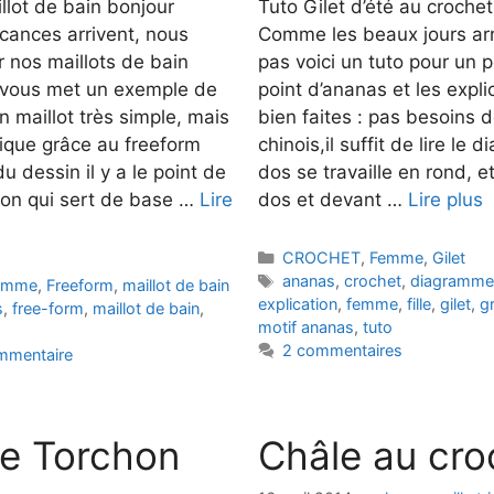
llot de bain bonjour
Tuto Gilet d’été au croche
ances arrivent, nous
Comme les beaux jours arr
ir nos maillots de bain
pas voici un tuto pour un pe
e vous met un exemple de
point d’ananas et les expli
n maillot très simple, mais
bien faites : pas besoins d
nique grâce au freeform
chinois,il suffit de lire le
u dessin il y a le point de
dos se travaille en rond, et
ton qui sert de base …
Lire
dos et devant …
Lire plus
Catégories
CROCHET
,
Femme
,
Gilet
Étiquettes
ananas
,
crochet
,
diagramme
emme
,
Freeform
,
maillot de bain
explication
,
femme
,
fille
,
gilet
,
gr
s
,
free-form
,
maillot de bain
,
motif ananas
,
tuto
2 commentaires
ommentaire
le Torchon
Châle au cro