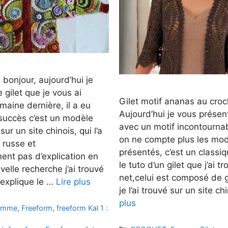
 bonjour, aujourd’hui je
 gilet que je vous ai
Gilet motif ananas au cro
maine dernière, il a eu
Aujourd’hui je vous présent
uccès c’est un modèle
avec un motif incontournab
sur un site chinois, qui l’a
on ne compte plus les mo
e russe et
présentés, c’est un classi
nt pas d’explication en
le tuto d’un gilet que j’ai t
velle recherche j’ai trouvé
net,celui est composé de
 explique le …
Lire plus
je l’ai trouvé sur un site ch
plus
emme
,
Freeform
,
freeform Kal 1 :