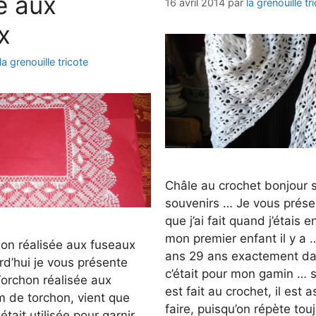
e aux
16 avril 2014
par
la grenouille tr
x
la grenouille tricote
Châle au crochet bonjour 
souvenirs … Je vous prése
que j’ai fait quand j’étais 
mon premier enfant il y a
hon réalisée aux fuseaux
ans 29 ans exactement da
rd’hui je vous présente
c’était pour mon gamin … s
Torchon réalisée aux
est fait au crochet, il est 
m de torchon, vient que
faire, puisqu’on répète to
était utilisée pour garnir