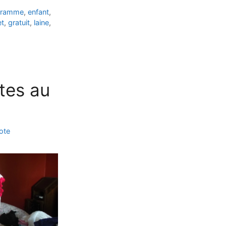
gramme
,
enfant
,
et
,
gratuit
,
laine
,
tes au
cote