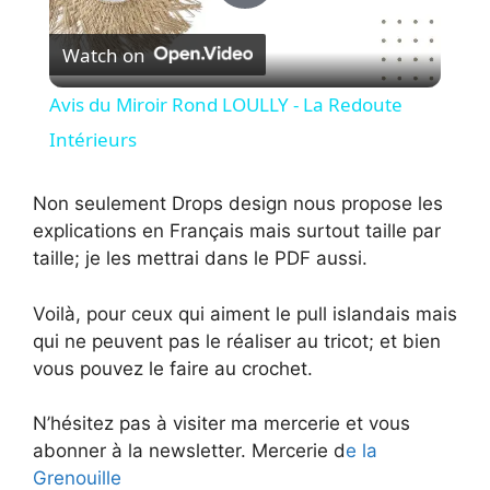
P
Watch on
l
Avis du Miroir Rond LOULLY - La Redoute
a
Intérieurs
y
Non seulement Drops design nous propose les
explications en Français mais surtout taille par
taille; je les mettrai dans le PDF aussi.
V
Voilà, pour ceux qui aiment le pull islandais mais
i
qui ne peuvent pas le réaliser au tricot; et bien
vous pouvez le faire au crochet.
d
N’hésitez pas à visiter ma mercerie et vous
abonner à la newsletter. Mercerie d
e la
e
Grenouille