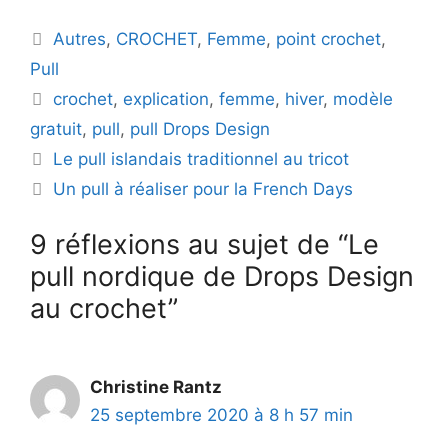
Catégories
Autres
,
CROCHET
,
Femme
,
point crochet
,
Pull
Étiquettes
crochet
,
explication
,
femme
,
hiver
,
modèle
gratuit
,
pull
,
pull Drops Design
Le pull islandais traditionnel au tricot
Un pull à réaliser pour la French Days
9 réflexions au sujet de “Le
pull nordique de Drops Design
au crochet”
Christine Rantz
25 septembre 2020 à 8 h 57 min