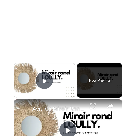
×
Now Playing
Play Video
×
Avis du Miroir Rond LOULLY - La Redoute Intérieurs