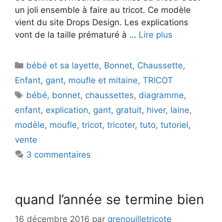
un joli ensemble à faire au tricot. Ce modèle
vient du site Drops Design. Les explications
vont de la taille prématuré à …
Lire plus
Catégories
bébé et sa layette
,
Bonnet
,
Chaussette
,
Enfant
,
gant
,
moufle et mitaine
,
TRICOT
Étiquettes
bébé
,
bonnet
,
chaussettes
,
diagramme
,
enfant
,
explication
,
gant
,
gratuit
,
hiver
,
laine
,
modèle
,
moufle
,
tricot
,
tricoter
,
tuto
,
tutoriel
,
vente
3 commentaires
quand l’année se termine bien
16 décembre 2016
par
grenouilletricote