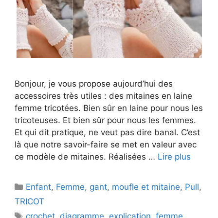
Bonjour, je vous propose aujourd’hui des
accessoires très utiles : des mitaines en laine
femme tricotées. Bien sûr en laine pour nous les
tricoteuses. Et bien sûr pour nous les femmes.
Et qui dit pratique, ne veut pas dire banal. C’est
là que notre savoir-faire se met en valeur avec
ce modèle de mitaines. Réalisées …
Lire plus
Catégories
Enfant
,
Femme
,
gant
,
moufle et mitaine
,
Pull
,
TRICOT
Étiquettes
crochet
,
diagramme
,
explication
,
femme
,