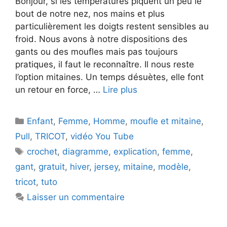
Bonjour, si les températures piquent un peu le
bout de notre nez, nos mains et plus
particulièrement les doigts restent sensibles au
froid. Nous avons à notre dispositions des
gants ou des moufles mais pas toujours
pratiques, il faut le reconnaître. Il nous reste
l’option mitaines. Un temps désuètes, elle font
un retour en force, …
Lire plus
Catégories
Enfant
,
Femme
,
Homme
,
moufle et mitaine
,
Pull
,
TRICOT
,
vidéo You Tube
Étiquettes
crochet
,
diagramme
,
explication
,
femme
,
gant
,
gratuit
,
hiver
,
jersey
,
mitaine
,
modèle
,
tricot
,
tuto
Laisser un commentaire