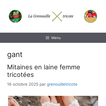
Aller
au
contenu
Menu
gant
Mitaines en laine femme
tricotées
16 octobre 2025
par
grenouilletricote