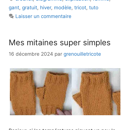
gant
,
gratuit
,
hiver
,
modèle
,
tricot
,
tuto
Laisser un commentaire
Mes mitaines super simples
16 décembre 2024
par
grenouilletricote