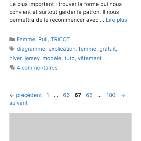
Le plus important : trouver la forme qui nous
convient et surtout garder le patron. Il nous
permettra de le recommencer avec …
Lire plus
Catégories
Femme
,
Pull
,
TRICOT
Étiquettes
diagramme
,
explication
,
femme
,
gratuit
,
hiver
,
jersey
,
modèle
,
tuto
,
vêtement
4 commentaires
Page
Page
Page
Page
Page
←
précédent
1
…
66
67
68
…
180
→
suivant