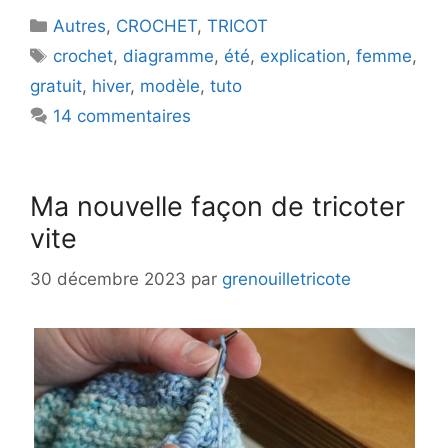
Catégories
Autres
,
CROCHET
,
TRICOT
Étiquettes
crochet
,
diagramme
,
été
,
explication
,
femme
,
gratuit
,
hiver
,
modèle
,
tuto
14 commentaires
Ma nouvelle façon de tricoter
vite
30 décembre 2023
par
grenouilletricote