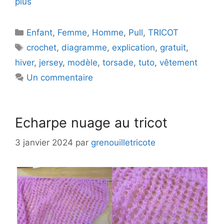
plus
Catégories
Enfant
,
Femme
,
Homme
,
Pull
,
TRICOT
Étiquettes
crochet
,
diagramme
,
explication
,
gratuit
,
hiver
,
jersey
,
modèle
,
torsade
,
tuto
,
vêtement
Un commentaire
Echarpe nuage au tricot
3 janvier 2024
par
grenouilletricote